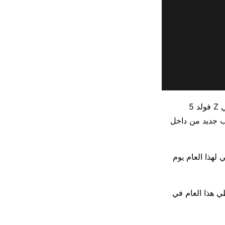
رأينا بالفعل تسريبات متعددة تتحدث عن إطلاق هواتف سامسونج القابلة للطي جالاكسي Z فولد 5
تسريب جديد من داخل
لهذا العام يوم
ي هذا العام في