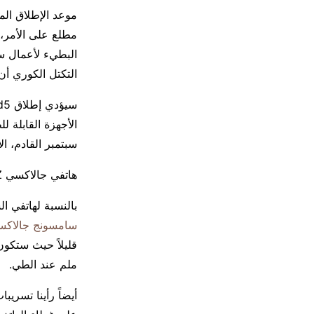
موعد الإطلاق ال
مطلع على الأمر، 
البطيء لأعمال س
التكتل الكوري أن
سبتمبر القادم، 
هاتفي جالاكسي Z فولد 5 وجالاكسي Z فليب 5 أيضاً سيقدم الهاتف
بالنسبة لهاتفي 
سامسونج جالاكسي Z فو
ملم عند الطي.
أيضاً رأينا تسري