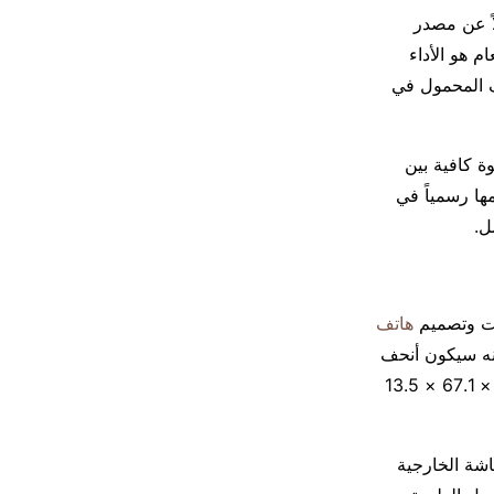
ً عن مصدر
 هو الأداء
ف المحمول في
ى خلق فجوة كافية بين
أن يتم تقديمها رسمياً في
ل.
ات وتصميم
هاتف
نه سيكون أنحف
قليلاً حيث ستكون أبعاد الهاتف ستكون 154.9 × 129.9 × 6.3 ملم عند فتحه و 154.9 × 67.1 × 13.5
شة الخارجية