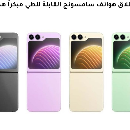
اق هواتف سامسونج القابلة للطي مبكراً هذا