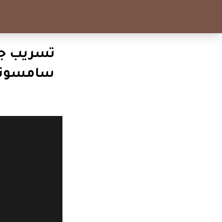
تسريب جد
سامسونج 