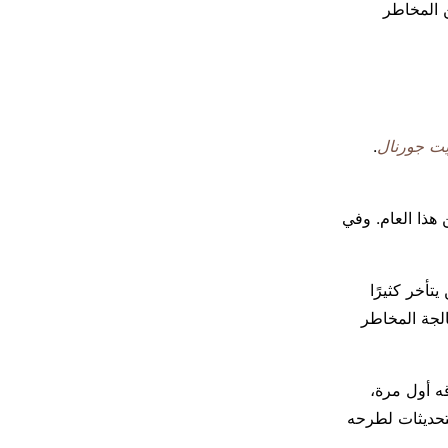
ثًا عن المخاطر
ت جورنال
.
م إصدار Sora في وقت لاحق من هذا العام. وفي
تأخر كثيرًا
 إطلاق Sora عدة سنوات لمعالجة المخاطر
لاقه أول مرة،
تحديثات لطرحه