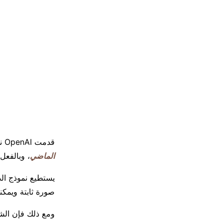
قدمت OpenAI نموذج تحويل النص إلى فيديو المعتمد على الذكاء الاصطناعي Sora
الماضي
، وبالفعل
يستطيع نموذج الذ
صورة ثابتة ويمكن