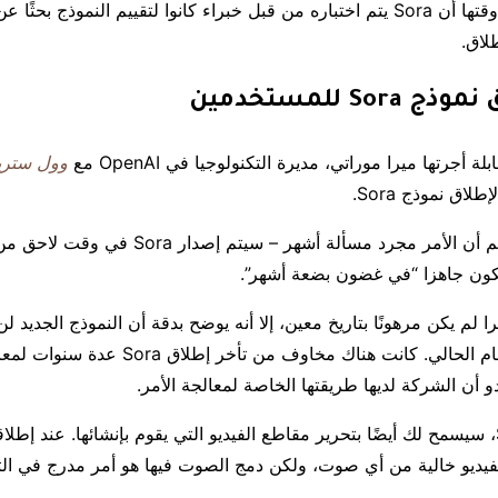
ما قالته الشركة وقتها أن Sora يتم اختباره من قبل خبراء كانوا لتقييم النموذج بح
لاق.
Sor للمستخدمين
 أجرتها ميرا موراتي، مديرة التكنولوجيا في OpenAI مع
وول ستري
لاق نموذج Sora.
وفقًا للمصدر، نعلم أن الأمر مجرد مسألة أشهر – سيت
يكون جاهزا “في غضون بضعة أشهر”.
لم يكن مرهونًا بتاريخ معين، إلا أنه يوضح بدقة أن النموذج الجديد لن ي
وسيصل خلال العام الحالي. كانت هناك مخاوف من تأخر
و أن الشركة لديها طريقتها الخاصة لمعالجة الأمر.
عندما يصل Sora، سيسمح لك أيضًا بتحرير مقاطع الفيديو التي يقوم بإنشائها. عند إط
يديو خالية من أي صوت، ولكن دمج الصوت فيها هو أمر مدرج في ال