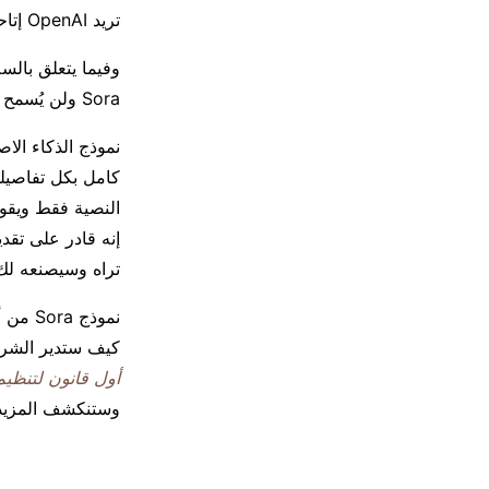
تريد OpenAI إتاحته “بتكاليف مماثلة” لـ DALL-E، أداة الذكاء الاصطناعي لتوليد الصور.
وفيما يتعلق بالس
Sora ولن يُسمح له”على الأرجح” بإنشاء مقاطع فيديو لشخصيات عامة.
كامل بكل تفاصيله
النصية فقط ويقوم
إنه قادر على تق
تراه وسيصنعه لك
نموذج 
كيف ستدير الشركة 
أول قانون لتنظيم
وستنكشف المزيد م