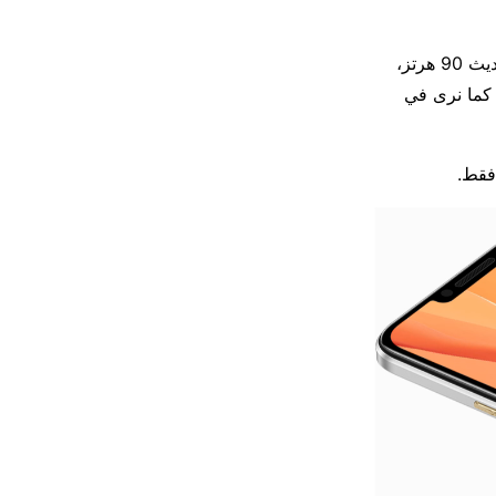
يعتمد الهاتف الجديد على شاشة LCD كبيرة قياس 6.95 بوصة بدقة FHD+ ومعدل تحديث 90 هرتز،
 كما نرى في