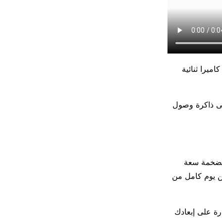
ميرا ثنائية
تعمد مستندة إلى ذاكرة وصول
الضخمة سعة
طارية هاتف Enjoy 60X لتدوم أكثر من يوم كامل من
أمبير في الساعة قادرة على إبعادك