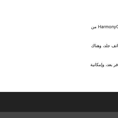
تماماً مثل باقي هواتف هواوي الجديدة، يعمل إنجوي 60 إكس على نظام تشغيل HarmonyOS 3.0 من
ظهر الهاتف جلد، وهناك
و التوافر بعد، وإمكانية