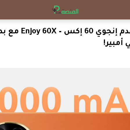
هواوي تقدم إنجوي 60 إكس 