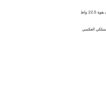
ومع ذلك، فقد يستغرق شحن الهاتف وقتاً أطول من المعتاد، حيث يأتي مع شاحن سريع بقوة 22.5 واط
 جيجابايت يدعم الشحن السلكي العكسي