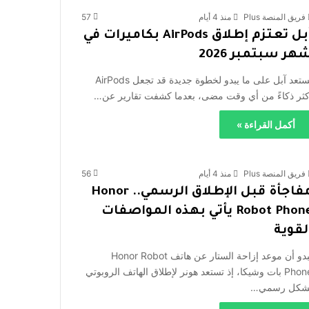
فريق المنصة Plus
منذ 4 أيام
57
آبل تعتزم إطلاق AirPods بكاميرات في
هر سبتمبر 2026
تستعد آبل على ما يبدو لخطوة جديدة قد تجعل AirPods
كثر ذكاءً من أي وقت مضى، بعدما كشفت تقارير عن…
أكمل القراءة »
فريق المنصة Plus
منذ 4 أيام
56
مفاجأة قبل الإطلاق الرسمي.. Honor
Robot Phone يأتي بهذه المواصفات
لقوية
يبدو أن موعد إزاحة الستار عن هاتف Honor Robot
Phone بات وشيكا، إذ تستعد هونر لإطلاق الهاتف الروبوتي
شكل رسمي…