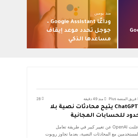
منذ يومين
وداعًا Google Assistant –
Googl
جوجل تحدد موعد إيقاف
مساعدها الذكي
فريق المنصة Plus
منذ 49 دقيقة
28
ChatGPT يتيح محادثات نصية بلا
دود للحسابات المجانية
أعلنت OpenAI عن تغيير كبير في طريقة تعامل
لمستخدمين مع المحادثات النصية، بعدما تجاوز روبوت