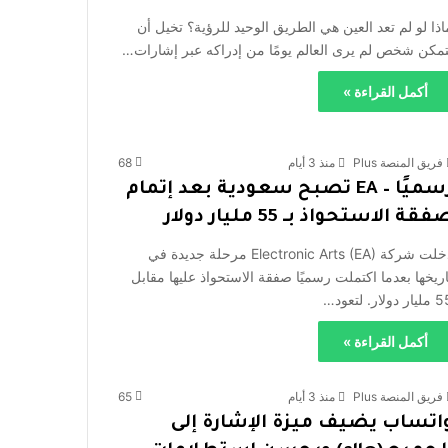
اذا لو لم تعد العين هي الطريق الوحيد للرؤية؟ تخيل أن
تمكن شخص لم يرى العالم يومًا من إدراكه عبر إشارات…
أكمل القراءة »
فريق المنصة Plus
منذ 3 أيام
68
رسميًا – EA تصبح سعودية بعد إتمام
فقة الاستحواذ بـ 55 مليار دولار
دخلت شركة Electronic Arts (EA) مرحلة جديدة في
اريخها بعدما اكتملت رسميًا صفقة الاستحواذ عليها مقابل
ر دولار. لتعود…
أكمل القراءة »
فريق المنصة Plus
منذ 3 أيام
65
اتساب يضيف ميزة الإشارة إلى