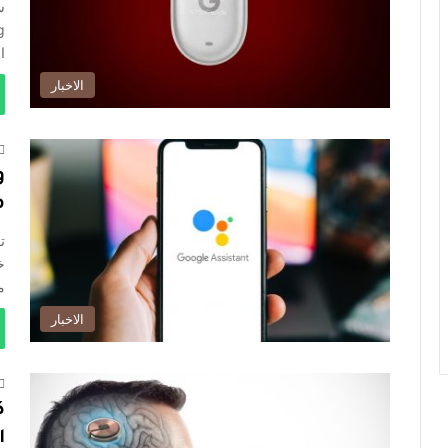
ا
الاخبار
م
ت
خ
من tant
الاخبار
ك
ا