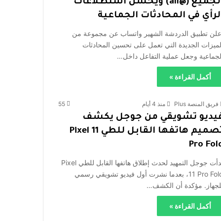
الجميع (@all) ويحسن استطلاعات
لرأي في المحادثات الجماعية
علن تطبيق الدردشة الشهير واتساب عن مجموعة من
لميزات الجديدة التي تعمل على تحسين المحادثات
لجماعية وجعل عملية التفاعل داخل…
أكمل القراءة »
فريق المنصة Plus
منذ 4 أيام
55
يديو تشويقي من جوجل يكشف
تصميم هاتفها القابل للطي Pixel 11
Pro Fol
بدأت جوجل التمهيد لحدث إطلاق هاتفها القابل للطي Pixel
11 Pro Fold، بعدما نشرت أول فيديو تشويقي رسمي
لجهاز. مؤكدة أن الكشف…
أكمل القراءة »