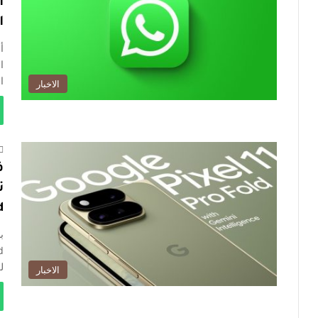
ا
أ
ا
ا
الاخبار
ف
d
ل
الاخبار