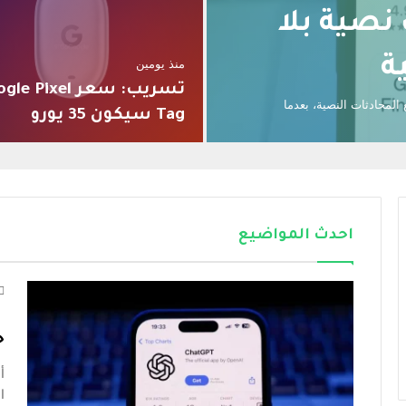
ات نصية بلا
ة
منذ يومين
تسريب: سعر e Pixel
 مع المحادثات النصية، بعدما
Tag سيكون 35 يورو
احدث المواضيع
ح
ا