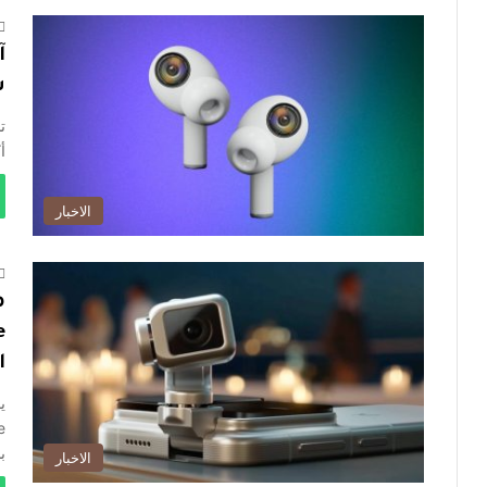
ش
أ
الاخبار
ا
ب
الاخبار