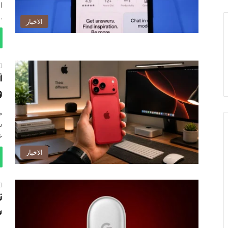
…
الاخبار
وصو
س
خ
الاخبار
س