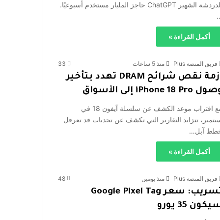
الدردشة الشهير ChatGPT حاجز المليار مستخدم أسبوعيًا.
أكمل القراءة »
فريق المنصة Plus
منذ 5 ساعات
33
أزمة نقص شرائح DRAM تهدد بتأخير
ل iPhone 18 Pro إلى الأسواق
مع اقتراب موعد الكشف عن سلسلة آيفون 18 في
بتمبر، تتزايد التقارير التي تكشف عن تحديات قد تعرقل
طط آبل…
أكمل القراءة »
فريق المنصة Plus
منذ يومين
48
تسريب: سعر Google Pixel Tag
يكون 35 يورو