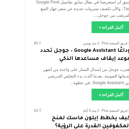
سبق أن استعرضنا في مقال سابق تفاصيل Google Pixel
Tag، والآن تكشف تسريبات جديدة عن سعر جهاز التتبع
لمرتقب من جوجل،…
أكمل القراءة »
فريق المنصة Plus
منذ يومين
65
وداعًا Google Assistant – جوجل تحدد
وعد إيقاف مساعدها الذكي
قترب جوجل من إسدال الستار على واحدة من أشهر
دماتها الصوتية، بعدما أكدت بدء التخلص التدريجي
Google Assis. في خطوة…
أكمل القراءة »
فريق المنصة Plus
منذ 3 أيام
53
يف يخطط إيلون ماسك لمنح
لمكفوفين القدرة على الرؤية؟