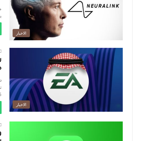
م
ي
الاخبار
ص
ت
55 مليا
الاخبار
و