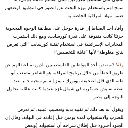
سمح لهم باستخدام ميزة البحث عن الصور في التطبيق لوضعهم
ضمن مواد المراقبة الخاصة به.
وأفاد أحد الضباط إن قدرة جوجل على مطابقة الوجوه المحجوبة
جزئيًا كانت متفوقة على قدرة كورسايت، ومع ذلك استمرت
المخابرات الإسرائيلية في استخدام تقنية كورسايت “التي تعرض
نتائج مغلوطة” لأنها “قابلة للتخصيص”!
وفقًا للمصدر
، أحد المواطنين الفلسطينيين الذين تم اعتقالهم عن
طريق الخطأ من خلال برنامج المراقبة هو الشاعر مصعب أبو
طه، الذي قال لصحيفة نيويورك تايمز إنه تم سحبه جانبا عند
نقطة تفتيش عسكرية في شمال غزة عندما كانت عائلته تحاول
التوجه إلى مصر.
ويقول أنه بعد ذلك تم تقييد يديه وتعصيب عينيه، ثم تعرض
للضرب والاستجواب لمدة يومين قبل إعادته في النهاية. وقال إن
الجنود أخبروه قبل إطلاق سراحه أن استجوابه (وبعض