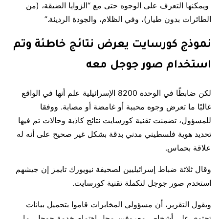
ويمكنها التعرف على الوجوه حتى مع “الزوايا الضيقة، (من
الطائرات بدون طيار)، وفي الظلام، والجودة الرديئة.”
نموذج كورسايت يعرض نتائج خاطئة وتم
استخدام صور جوجل معه
لكن ضابطًا في الوحدة 8200 الإسرائيلية علم أنها في الواقع
غالبًا ما تعرض وجوه محببة أو غامضة أو مصابة. ووفقا
للمسؤول، تضمنت تقنية كورسايت نتائج كاذبة وحالات تم فيها
تحديد هوية فلسطيني مدني بدقة بشكل غير صحيح على أنه له
علاقة بحماس.
وقال ثلاثة ضباط إسرائيليين لصحيفة نيويورك تايمز إن جيشهم
استخدم صور جوجل لتكملة تقنية كورسايت.
ويقول التقرير، أن مسؤولي المخابرات قاموا بتحميل بيانات
تحتوي على أشخاص معروفين محل اهتمام خدمة جوجل، ما