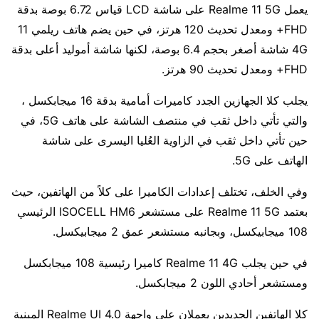
يعمل Realme 11 5G على شاشة LCD قياس 6.72 بوصة بدقة
FHD+ ومعدل تحديث 120 هرتز، في حين يضم هاتف ريلمي 11
4G شاشة أصغر بحجم 6.4 بوصة، لكنها شاشة أموليد أعلى بدقة
FHD+ ومعدل تحديث 90 هرتز.
يجلب كلا الجهازين الجدد كاميرات أمامية بدقة 16 ميجابكسل ،
والتي تأتي داخل ثقب في منتصف الشاشة على هاتف 5G، في
حين تأتي داخل ثقب في الزاوية العُليا اليسرى على شاشة
الهاتف على 5G.
وفي الخلف، تختلف إعدادات الكاميرا على كلاً من الهاتفين، حيث
بعتمد Realme 11 5G على مستشعر ISOCELL HM6 الرئيسي
108 ميجابيكسل، وبجانبه مستشعر عمق 2 ميجابيكسل.
في حين يجلب Realme 11 4G كاميرا رئيسية 108 ميجابكسل
ومستشعر أحادي اللون 2 ميجابكسل.
كلا الهاتفين الجديدين يعملان على واجهة Realme UI 4.0 المبنية