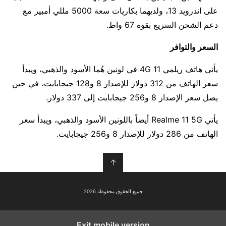
على اندرويد 13، ولديهما بكاريات سعة 5000 مللي أمبير مع
دعم الشحن السريع بقوة 67 واط.
السعر والتوافر
يأتي هاتف ريلمي 11 4G في لونين هُما الأسود والذهبي، ويبدأ
سعر الهاتف من 312 دولار للإصدار 8 و128 جيجابايت، في حين
يصل سعر الإصدار 8 و256 جيجابايت إلى 337 دولار.
يأتي Realme 11 5G أيضاً باللونين الأسود والذهبي، ويبدأ سعر
الهاتف من 286 دولار للإصدار 8 و256 جيجابايت.
↑
جميع الحقوق محفوظة 2026
Exit mobile version