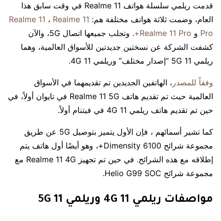
قدمت ريلمي سلسلة هواتف Realme 11 في وقت سابق هذا
العام، وضمت ثلاثة هواتف مختلفة هم:
Realme 11
،
Realme 11
Pro
و
Realme 11 Pro+
. وتجلب جميعها اتصال 5G، والآن
كشفت الشركة عن نسختين جديدتين للأسواق العالمية، وهما
ريلمي 11 5G “إصدار مختلف” وريلمي 11 4G.
وفقاً للمصدر
، الهاتفين الجديدين تم تقديمهما في الأسواق
العالمية حيث تم تقديم هاتف Realme 11 5G في تايوان أولاً، في
حين تم تقديم هاتف ريلمي 11 4G في فيتنام أولاً.
كما تشير أسمائهم ، فإن الأول يتميز بتوصيل 5G عن طريق
مجموعة شرائح Dimensity 6100+، وهو أيضًا أول هاتف يتم
إطلاقه مع هذه الشرائح. في حين تم تجهيز Realme 11 4G مع
مجموعة شرائح Helio G99 SOC.
مواصفات ريلمي 11 4G وريلمي 11 5G