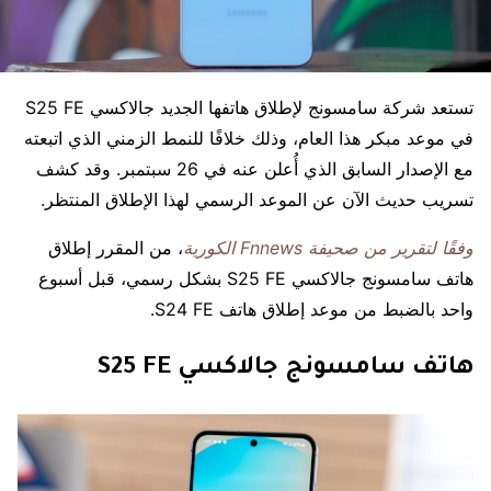
تستعد شركة سامسونج لإطلاق هاتفها الجديد جالاكسي S25 FE
في موعد مبكر هذا العام، وذلك خلافًا للنمط الزمني الذي اتبعته
مع الإصدار السابق الذي أُعلن عنه في 26 سبتمبر. وقد كشف
تسريب حديث الآن عن الموعد الرسمي لهذا الإطلاق المنتظر.
وفقًا لتقرير من صحيفة Fnnews الكورية
، من المقرر إطلاق
هاتف سامسونج جالاكسي S25 FE بشكل رسمي، قبل أسبوع
واحد بالضبط من موعد إطلاق هاتف S24 FE.
هاتف سامسونج جالاكسي S25 FE