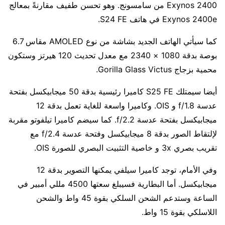
Exynos 2400 من سامسونج. وهو تحسن طفيف مقارنةً بمعالج
Exynos 2400e في هاتف S24 FE.
كما سيأتي الهاتف الجديد بشاشة من نوع AMOLED مقاس 6.7
بوصة بدقة 1080 × 2340 مع معدل تحديث 120 هيرتز وستكون
محمية بزجاج Gorilla Glass Victus.
أيضا سيمتلك S25 FE كاميرا رئيسية بدقة 50 ميجابيكسل بفتحة
عدسة f/1.8 و OIS. وكاميرا واسعة للغاية تعمل بدقة 12
ميجابيكسل بفتحة عدسة f/2.2. كما سيضم كاميرا تيلفوتو مقربة
لإلتقاط الصور بدقة 8 ميجابيكسل وفتحة عدسة f/2.4 مع
تقريب بصري 3x و خاصية التثبيت البصري للصورة OIS.
وفي الأمام، توجد كاميرا سيلفي يمكنها التصوير بدقة 12
ميجابيكسل. أما البطارية فسيبلغ سعتها 4500 مللي أمبير في
الساعة وستدعم الشحن السلكي بقوة 45 واط والشحن
اللاسلكي بقوة 15 واط.