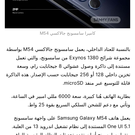
كاميرا سامسونج جالاكسي M54
بالنسبة للعتاد الداخلي، يعمل سامسونج جالاكسي M54 بواسطة
مجموعة شرائح Exynos 1380 من سامسونج، والتي تعمل
مستندة إلى ذاكرة وصول عشوائي 8 جيجابايت رام، وسعة
تخزين داخلي 128 أو 256 جيجابايت حسب الإصدار. هذه الذاكرة
قابلة للتوسيع عبر منفذ microSD.
بطارية الهاتف هُنا كبيرة، سعة 6000 مللي امبير في الساعة،
وتأتي مع دعم للشحن السلكي السريع بقوة 25 واط.
يعمل هاتف Samsung Galaxy M54 على واجهة سامسونج
One UI 5.1 المستندة إلى نظام تشغيل اندرويد 13 من العلبة.
وتقول سامسونج أنها ستقدم تحديثات النظام الرئيسية للهاف