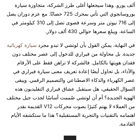
ألف يورو. وهذا سيجعلها أغلى طرز الشركة، متجاوزة سيارة
بوروسانجوي التي تأتي بمحرك 725 حصانًا. مع عزم دوران يصل
إلى 716 نيوتن متر وسرعة قصوى تصل إلى 310 كيلومتر في
الساعة. ويبلغ سعرها حوالي 430 ألف دولار.
في النهاية، يمكن القول بأن لوتشي لا تبدو مجرد
سيارة كهربائية
جديدة. بل محاولة من فيراري للدخول إلى عصر مختلف دون
فقدان هويتها بالكامل. فالشركة لا تراهن فقط على الأرقام
والأداء، بل تحاول أيضًا إعادة تعريف معنى سيارة فيراري في
عصر الكهرباء والذكاء الاصطناعي والتصميم الرقمي. ويبقى
السؤال الحقيقي، هل سيتقبل عشاق فيراري التقليديون هذه
الهوية الجديدة؟ أم أن لوتشي صُممت أساسًا لجذب جيل مختلف
من العملاء لا يهتم كثيرًا بصوت محركات V12 القديمة بقدر
اهتمامه بالتقنيات والتجربة المستقبلية؟ هذا ما ستكشفه الأيام
القادمة.