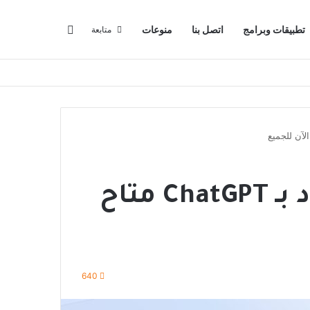
البحث عن
تطبيقات وبرامج
اتصل بنا
منوعات
متابعة
محرك بحث Bing المزود بـ ChatGPT متاح
640