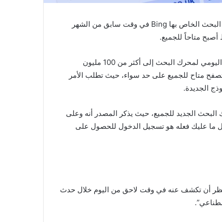
دمجت مايكروسوفت بوت المحادثة الذكي ChatGPT في محرك البحث الخاص بها Bing في وقت سابق من الشهر
أصبح متاحاً للجميع.
دمج شات جي بي تي في محرك بحث بينج رفع معدل الاستخدام اليومي لمحرك البحث إلى أكثر من 100 مليون
صفح متاح للجميع على حد سواء، حيث تطلب الأمر
وذج الجديدة.
ك البحث الجديد للجميع، حيث يذكر المصدر أنه وعلى
كل ما عليك فعله هو تسجيل الدخول للحصول على
تظر أن تكشف عنه في وقت لاحق من اليوم خلال حدث
صطناعي”.