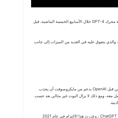
بالأمس ، أكدت Microsoft أن Bing الجديد قد تم تشغيله بواسطة محرك GPT-4 خلال الأسابيع الخمسة الماضية، قبل
قبلها كشفت OpenAI عن إصدار GPT-4 المٌحدث لـ ChatGPT، والذي يتفوق عليه في العديد من الميزات إلى جانب
خلال الشهور الماضية استطاع اسم ChatGPT الذي تم تطويره من قبل OpenAI بدعم من مايكروسوفت أن يجذب
ل معه، ومع ذلك لا يزال البوت غير مثالي بعد حسب
دمة.
كانت مايكروسوفت داعمًا مبكرًا لشركة Open AI التي تقف وراء ChatGPT ، وعززت هذا الالتزام في عام 2021