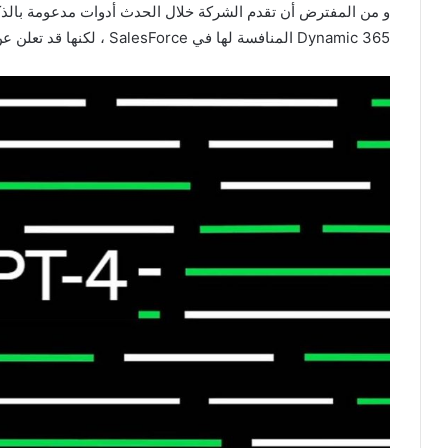
Dynamic 365 المنافسة لها في SalesForce ، لكنها قد تعلن عن تغييرات Bing أيضًا.