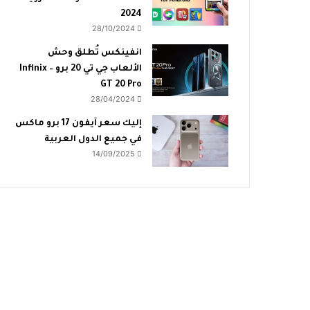
2024
28/10/2024
انفينكس تُطلق وحش
الألعاب جي تي 20 برو – Infinix
GT 20 Pro
28/04/2024
إليك سعر آيفون 17 برو ماكس
في جميع الدول العربية
14/09/2025