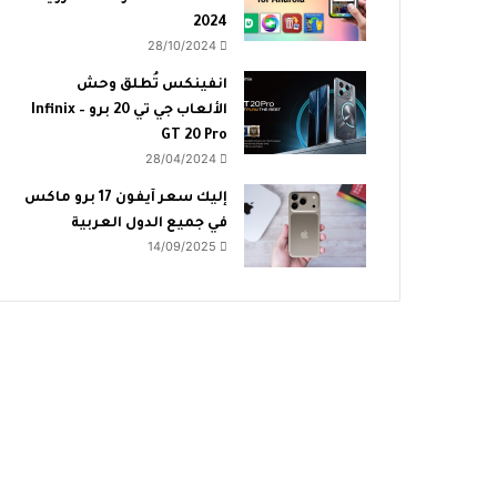
2024
28/10/2024
انفينكس تُطلق وحش
الألعاب جي تي 20 برو – Infinix
GT 20 Pro
28/04/2024
إليك سعر آيفون 17 برو ماكس
في جميع الدول العربية
14/09/2025