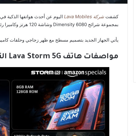
كشفت
شركة Lava Mobiles
بمجموعة شرائح Dimensity 6080 وشاشة 120 هرتز وكاميرا رئيسية بدقة 50 ميجابكسل وسعر 144 دولار فقط.
يأتي الجهاز الجديد بتصميم مسطح مع ظهر زجاجي وحلقات كاميرا
مواصفات هاتف Lava Storm 5G التقنية