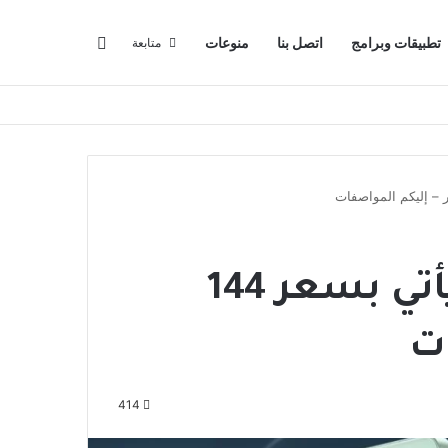
البحث عن
تطبيقات وبرامج
اتصل بنا
منوعات
متابعة
هاتف Lava Storm 5G يأتي بسعر 144
ات
414