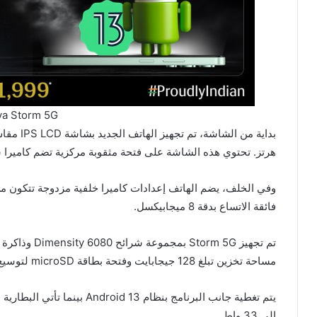
va Storm 5G
هرتز. تحتوي هذه الشاشة على فتحة مثقوبة مركزية تضم كاميرا سيلفي بدقة
فائقة الاتساع بدقة 8 ميجابيكسل.
مساحة تخزين تبلغ 128 جيجابايت وفتحة بطاقة microSD لتوسيع الذاكرة.
إلى 33 واط.