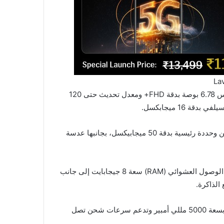
La
بداية من الشاشة، تم تجهيز الهاتف الجديد بشاشة IPS LCD مقاس 6.78 بوصة بدقة FHD+ ومعدل تحديث حتى 120
 16 ميجابكسل.
وفي الخلف، يضم الهاتف إعدادات كاميرا خلفية مزدوجة تتكون من وحددة رئيسية بدقة 50 ميجابيكسل، بجانبها عدسة
تم تجهيز Storm 5G بمجموعة شرائح Dimensity 6080 وذاكرة الوصول العشوائي (RAM) سعة 8 جيجابايت إلى جانب
يتم تغطية جانب البرنامج بنظام Android 13 بينما تأتي البطارية بسعة 5000 مللي أمبير وتدعم سرعات شحن تصل