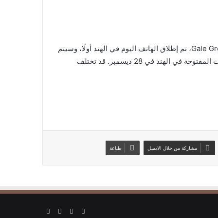
يأتي هاتف لافا الجديد Storm 5G بألوان Thunder Black و Gale Green، تم إطلاق الهاتف اليوم في الهند أولًا، وسيتم
بيعه بالتجزئة مقابل 11999 روبية هندية (144 دولارًا). تبدأ المبيعات المفتوحة في الهند في 28 ديسمبر. قد تختلف
مشاركة من خلال الايميل
طباعة
‫X
فيسبوك
‫YouTube
انستقرام