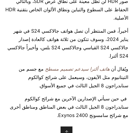
صور HDR لن تظل معينة على نطاق عرض SDR، وبالتالي
الحفاظ على السطوع والتباين ونطاق الألوان الخاص بتقنية HDR
الأصلية.
أخيراً، فمن المنتظر أن تصل هواتف جالاكسي S24 في شهر
يناير 2024، وسوف تتكون من ثلاثة هواتف كالعادة إصدار
جالاكسي S24 القياسي وجالاكسي S24 بلس، وأخيراً جالاكسي
S24 ألترا.
ويُقال أن
هاتف ألترا سيدعم تصميم مسطح
مع جسم من
التيتانيوم مثل الآيفون، وسيعمل على شرائح كوالكوم
سنابدراجون 8 الجيل الثالث في جميع الأسواق.
في حين سيأتي الإصدارين الآخرين مع شرائح كوالكوم
سنابدراجون 8 الجيل الثالث في بعض المناطق ومناطق أخرى
مع شرائح سامسونج Exynos 2400.
↑