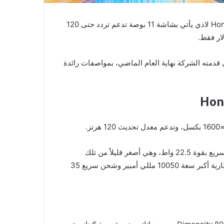
كشفت هونر رسمياً عن أحدث أجهزتها اللوحية، جهاز Honor Pad V8 لاذي يأتي بشاشة 11 بوصة تدعم تردد حتى 120
از اللوحي هونر باد V8 برو الذي قدمته الشركة نهاية العام الماضي، بمواصفات رائدة
البطارية هُنا سعة 7250 مللي أمبير في الساعة وتدعم الشحن السريع بقوة 22.5 واط، وهي أصغر قليلاً من تلك
الموجودة على الإصدار برو، حيث يدعم إصدار هونر باد V8 برو بطارية أكبر سعة 10050 مللي أمبير وشحن سريع 35