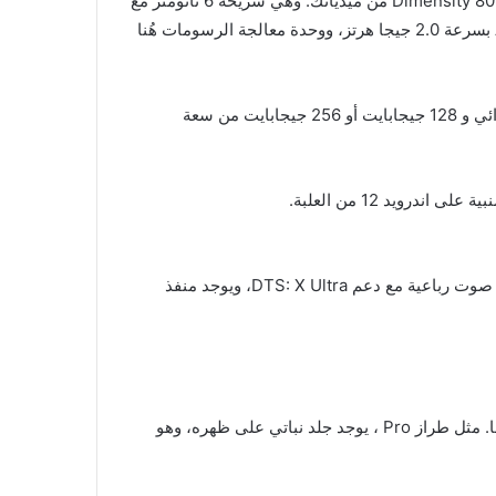
المميز في Honor Pad V8 ، هو أنه أول جهاز يستخدم شرائح Dimensity 8020 من ميدياتك. وهي شريحة 6 نانومتر مع
أربعة أنوية Cortex-A78 بسرعة 2.6 جيجا هرتز وأربعة أنوية A55 بسرعة 2.0 جيجا هرتز، ووحدة معالجة الرسومات هُنا
يحتوي الجهاز اللوحي على 8 جيجابايت من ذاكرة الوصول العشوائي و 128 جيجابايت أو 256 جيجابايت من سعة
وتشمل باقي المواصفات واي فاي 6 و Bluetooth 5.1، ومكبرات صوت رباعية مع دعم DTS: X Ultra، ويوجد منفذ
يبلغ سُمك الجهاز Honor Pad V8 تقريباً 7.3 مم ويزن 485 جرامًا. مثل طراز Pro ، يوجد جلد نباتي على ظهره، وهو