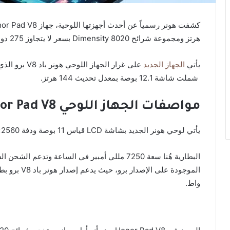
هرتز ومجموعة شرائح 8020 Dimensity بسعر لا يتجاوز 275 دولار فقط.
يأتي
الجهاز الجديد
على غرار الجه
شملت شاشة 12.1 بوصة بمعدل تحديث 144 هرتز.
مواصفات الجهاز اللوحي Honor Pad V8
يأتي لوحي هونر الجديد بشاشة LCD قياس 11 بوصة ودفة 2560×1600 بكسل، وتدعم معدل تحديث 120 هرتز.
واط.