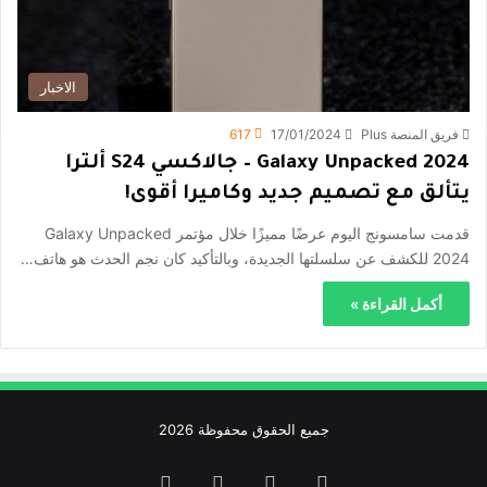
الاخبار
فريق المنصة Plus
17/01/2024
617
Galaxy Unpacked 2024 – جالاكسي S24 ألترا
يتألق مع تصميم جديد وكاميرا أقوى!
قدمت سامسونج اليوم عرضًا مميزًا خلال مؤتمر Galaxy Unpacked
2024 للكشف عن سلسلتها الجديدة، وبالتأكيد كان نجم الحدث هو هاتف…
أكمل القراءة »
جميع الحقوق محفوظة 2026
فيسبوك
‫X
‫YouTube
انستقرام