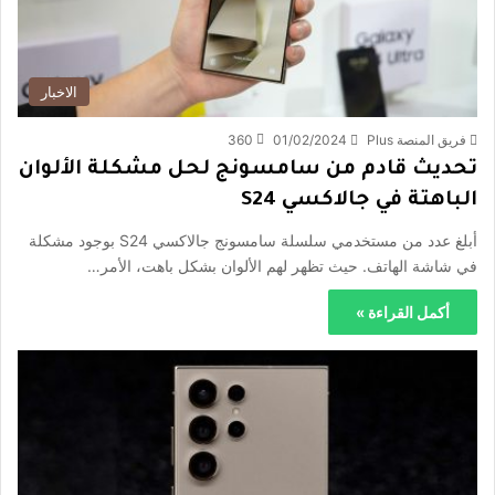
الاخبار
فريق المنصة Plus
01/02/2024
360
تحديث قادم من سامسونج لحل مشكلة الألوان
الباهتة في جالاكسي S24
أبلغ عدد من مستخدمي سلسلة سامسونج جالاكسي S24 بوجود مشكلة
في شاشة الهاتف. حيث تظهر لهم الألوان بشكل باهت، الأمر…
أكمل القراءة »