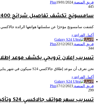
فريق المنصة Plus
19/01/2024
445
سامسونج تكشف تفاصيل شرائح Exynos 2400 الفنية
كشفت سامسونج مؤخرًا عن سلسلتها هواتفها الرائدة جالاكسي S24، مع عودة إلى استخدام الشرائح الخاصة بها مع Exynos 2400 على…
أكمل القراءة »
الاخبار
فريق المنصة Plus
22/12/2023
344
تسريب إعلان ترويجي يكشف موعد إطلاق 
نحن نعرف أن موعد إطلاق جالاكسي S24 سيكون في شهر يناير 2024، لكننا لا نعرف أي يوم تحديدًا، حيث لم…
أكمل القراءة »
الاخبار
فريق المنصة Plus
17/12/2023
299
تسريب سعر هواتف جالاكسي S24 وتأكيد ميزة الإتصال عبر القمر الصناعي!