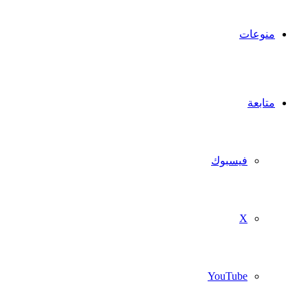
منوعات
متابعة
فيسبوك
‫X
‫YouTube