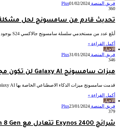
فريق المنصة Plus
01/02/2024
360
تحديث قادم من سامسونج لحل مشكلة الأل
أبلغ عدد من مستخدمي سلسلة سامسونج جالاكسي S24 بوجود مشكلة في شاشة الهاتف. حيث تظهر لهم الألوان بشكل باهت، الأمر…
أكمل القراءة »
الاخبار
فريق المنصة Plus
31/01/2024
346
ميزات سامسونج Galaxy AI لن تكون مجانية قريبًا!
قدمت سامسونج ميزات الذكاء الاصطناعي الخاصة بها Galaxy AI جنبًا إلى جنب في حدث إطلاق سلسلة جالاكسي S24 منذ عدة…
أكمل القراءة »
الاخبار
فريق المنصة Plus
23/01/2024
379
شرائح Exynos 2400 تتعادل مع Snapdragon 8 Gen على جالاكسي S24!