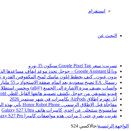
انستقرام
البحث عن
أخبار عاجلة
تسريب: سعر Google Pixel Tag سيكون 35 يورو
وداعًا Google Assistant – جوجل تحدد موعد إيقاف مساعدها الذكي
بدون عيون.. كيف يخطط إيلون ماسك لمنح المكفوفين القدرة 
رسميًا.. EA تصبح سعودية بعد إتمام صفقة الاستحواذ بـ 55 مليار دولار
واتساب يضيف ميزة الإشارة إلى الجميع (@all) ويحسن استطلاعات الرأي في المحادثات الجماعية
فيديو تشويقي من جوجل يكشف تصميم هاتفها القابل للطي Pixel 11 Pro Fold
آبل تعتزم إطلاق AirPods بكاميرات في شهر سبتمبر 2026
مفاجأة قبل الإطلاق الرسمي.. Honor Robot Phone يأتي بهذه المواصفات القوية
سامسونج ستتخلى عن إحدى كاميرات هاتف Galaxy S27 Ultra
تقريب بصري حتى 3 مرات.. هذه مواصفات كاميرا Galaxy S27 Pro المتوقعة
الواجهة الرئيسية
/
جالاكسي S24