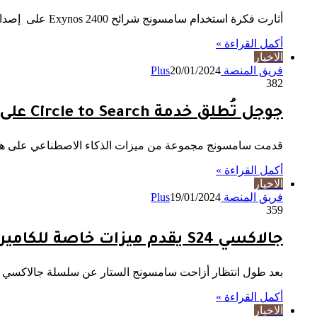
أثارت فكرة استخدام سامسونج شرائح Exynos 2400 على إصدارات جالاكسي S24 وS24 بلس في بعض الأسواق الجدل منذ اللحظة الأولى…
أكمل القراءة »
الاخبار
فريق المنصة Plus
20/01/2024
382
جوجل تُطلق خدمة Circle to Search على اندرويد
قدمت سامسونج مجموعة من ميزات الذكاء الاصطناعي على هواتفها الرائدة جالاكسي S24 التي تم 
أكمل القراءة »
الاخبار
فريق المنصة Plus
19/01/2024
359
جالاكسي S24 يقدم ميزات خاصة للكاميرا على تطبيق انستجرام!
بعد طول انتظار أزاحت سامسونج الستار عن سلسلة جالاكسي S24 الرائدة أول أمس، مع تركيز كبير على ميزات الذكاء الاصطناعي…
أكمل القراءة »
الاخبار