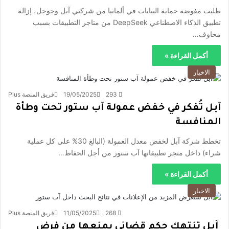
طلبت مفوضة حماية البيانات في ألمانيا من شركتي آبل وجوجل، إزالة
تطبيق الذكاء الاصطناعي DeepSeek من متاجر التطبيقات بسبب
مخاوف…
أكمل القراءة »
الاخبار
293
19/05/2025
فريق المنصة Plus
آبل تُفكر في خفض عمولة آب ستور تحت وطأة
المنافسة
تخطط شركة آبل لخفض معدل العمولة (البالغ 30% على كل عملية
شراء) داخل متجر تطبيقاتها آب ستور من أجل الحفاظ…
أكمل القراءة »
الاخبار
268
11/05/2025
فريق المنصة Plus
آبل تنتهك حكم قضائي يمنعها من فرض