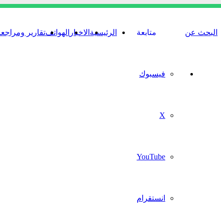
البحث عن
متابعة
الرئيسية
الاخبار
الهواتف
تقارير ومراجع
فيسبوك
‫X
‫YouTube
انستقرام