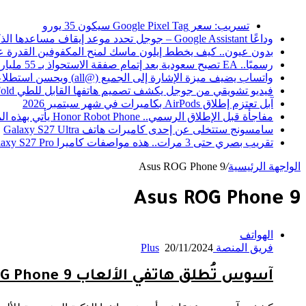
أخبار عاجلة
تسريب: سعر Google Pixel Tag سيكون 35 يورو
وداعًا Google Assistant – جوجل تحدد موعد إيقاف مساعدها الذكي
بدون عيون.. كيف يخطط إيلون ماسك لمنح المكفوفين القدرة 
رسميًا.. EA تصبح سعودية بعد إتمام صفقة الاستحواذ بـ 55 مليار دولار
واتساب يضيف ميزة الإشارة إلى الجميع (@all) ويحسن استطلاعات الرأي في المحادثات الجماعية
فيديو تشويقي من جوجل يكشف تصميم هاتفها القابل للطي Pixel 11 Pro Fold
آبل تعتزم إطلاق AirPods بكاميرات في شهر سبتمبر 2026
مفاجأة قبل الإطلاق الرسمي.. Honor Robot Phone يأتي بهذه المواصفات القوية
سامسونج ستتخلى عن إحدى كاميرات هاتف Galaxy S27 Ultra
تقريب بصري حتى 3 مرات.. هذه مواصفات كاميرا Galaxy S27 Pro المتوقعة
الواجهة الرئيسية
/
Asus ROG Phone 9
Asus ROG Phone 9
الهواتف
فريق المنصة Plus
20/11/2024
آسوس تُطلق هاتفي الألعاب Asus ROG Phone 9 و9 Pro الأقوى والأحدث