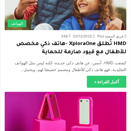
الهواتف
فريق المنصة Plus
02/12/2025
348
HMD تُطلق XploraOne -هاتف ذكي مخصص
للأطفال مع قيود صارمة للحماية
كشفت HMD، أمس، عن هاتف ذكي جديدة، لكنه ليس مثل الهواتف
التقليدية، فهو هاتف ذكي للأطفال ومصمم خصيصًا لهم، ويحمل…
أكمل القراءة »