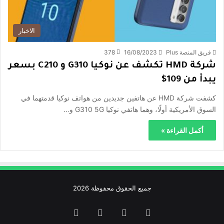
الاخبار
فريق المنصة Plus
16/08/2023
378
شركة HMD تكشف عن نوكيا G310 و C210 بسعر
يبدأ من 109$
كشفت شركة HMD عن هاتفين جديدين من هواتف نوكيا قدمتهما في
السوق الأمريكية أولًا، وهما هاتفي نوكيا G310 5G و…
أكمل القراءة »
جميع الحقوق محفوظة 2026
فيسبوك
‫X
‫YouTube
انستقرام